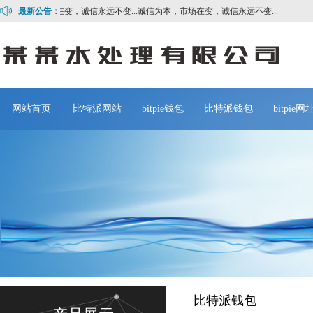
本，市场在变，诚信永远不变...
最新公告：
诚信为本，市场在变，诚信永远不变...
网站首页
比特派网站
bitpie钱包
比特派钱包
bitpie网
比特派钱包