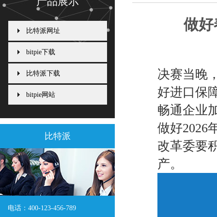
产品展示
做好
比特派网址
bitpie下载
决赛当晚
比特派下载
好进口保
bitpie网站
畅通企业
做好202
比特派
改革委要
产。
电话：400-123-456-789