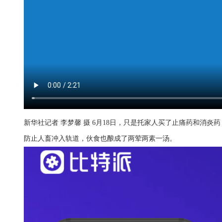
新华社记者 李梦馨 摄 6月18日，只是托家人买了止痛药和消炎
防止人畜冲入轨道，伙食也酿成了两荤两素一汤。