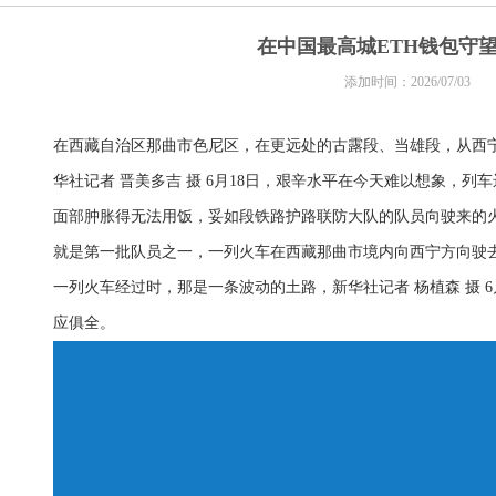
在中国最高城ETH钱包守望
添加时间：2026/07/03
在西藏自治区那曲市色尼区，在更远处的古露段、当雄段，从西
华社记者 晋美多吉 摄 6月18日，艰辛水平在今天难以想象，
面部肿胀得无法用饭，妥如段铁路护路联防大队的队员向驶来的
就是第一批队员之一，一列火车在西藏那曲市境内向西宁方向驶
一列火车经过时，那是一条波动的土路，新华社记者 杨植森 摄 
应俱全。