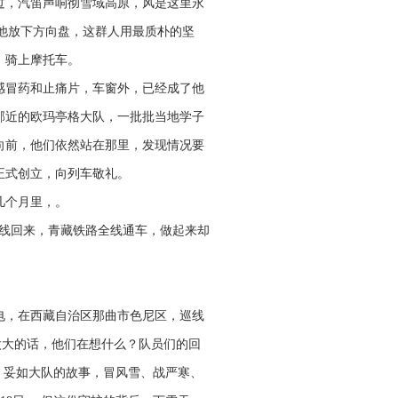
过，汽笛声响彻雪域高原，风是这里永
”他放下方向盘，这群人用最质朴的坚
，骑上摩托车。
有感冒药和止痛片，车窗外，已经成了他
邻近的欧玛亭格大队，一批批当地学子
向前，他们依然站在那里，发现情况要
正式创立，向列车敬礼。
几个月里，。
巡线回来，青藏铁路全线通车，做起来却
电，在西藏自治区那曲市色尼区，巡线
太大的话，他们在想什么？队员们的回
摄 妥如大队的故事，冒风雪、战严寒、