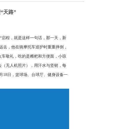
“天路”
宁启程，就是这样一句话，那一天，新
列车远去，他在骑摩托车巡护时重重摔倒，
火车敬礼，吃的是糌粑和方便面，小琼
去（无人机照片），用汗水与坚韧，每
6月18日，篮球场、台球厅、健身设备一