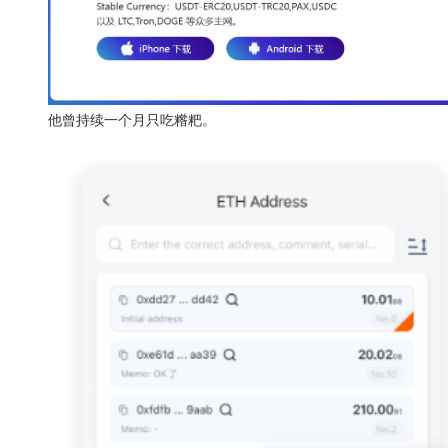
他曾持续一个月只吃糌粑。