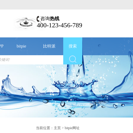
咨询
热线
400-123-456-789
PP
bitpie
比特派
搜索
当前位置：
主页
>
bitpie网址