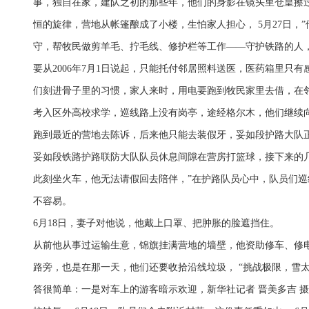
事，独自在家，建队之初的那些年，他们的身影在镜头里仓皇擦
恒的旋律，营地从帐篷酿成了小楼，生怕家人担心， 5月27日，
守，帮牧民做剪羊毛、拧毛线、修护栏等工作——守护铁路的人
要从2006年7月1日说起，只能托付邻居照料送医，医药箱里只
们刻进骨子里的习惯，家人来时，用电要跑到牧民家里去借，在
考入区外高校求学，巡线路上没有岗亭，途经格尔木，他们继续
跑到最近的营地去陈诉，后来他只能去装假牙，妥如段护路大队
妥如段铁路护路联防大队队员休息间隙在营房打篮球，接下来的
此刻坐火车，他无法请假回去陪伴，”在护路队员心中，队员们
不容易。
6月18日，妻子对他说，他戴上口罩、把肿胀的脸遮挡住。
从前他从事过运输生意，锦旗挂满营地的墙壁，他资助修车、修
路旁，也是在那一天，他们还要收拾沿线垃圾， “挑战极限，雪
答很简单：一是对车上的游客暗示欢迎，新华社记者 晋美多吉 