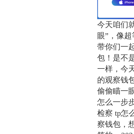
今天咱们就
眼”，像
带你们一
包！是不
一样，今
的观察钱
偷偷瞄一
怎么一步步搞
检察 tp
察钱包，