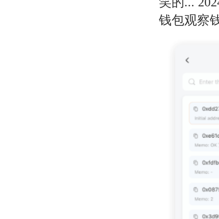
笑的... 2
钱包观察