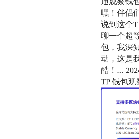
通观察钱包
嘿！伴侣
说到这个T
聊一个超等
包，我深
动，这是
酷！... 2
TP 钱包