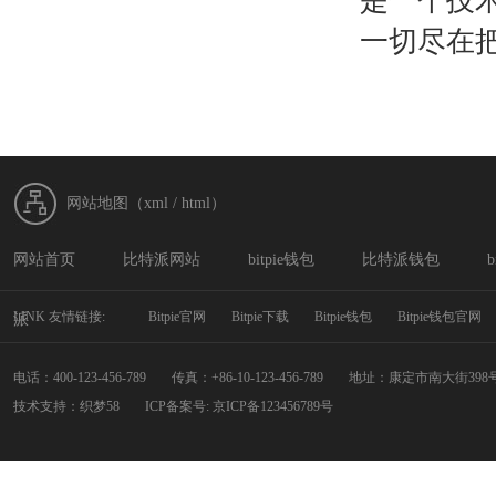
是一个技
一切尽在把握 
网站地图（xml / html）
网站首页
比特派网站
bitpie钱包
比特派钱包
b
LINK 友情链接:
Bitpie官网
Bitpie下载
Bitpie钱包
Bitpie钱包官网
派
电话：400-123-456-789
传真：+86-10-123-456-789
地址：康定市南大街39
比特派钱包官网
Bitpie钱包app下载地
技术支持：
织梦58
ICP备案号:
京ICP备123456789号